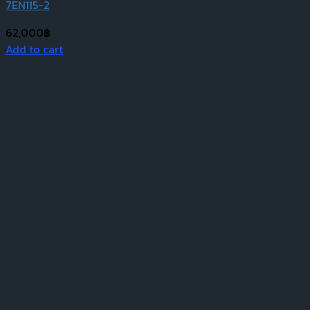
7EN115-2
62,000
฿
Add to cart