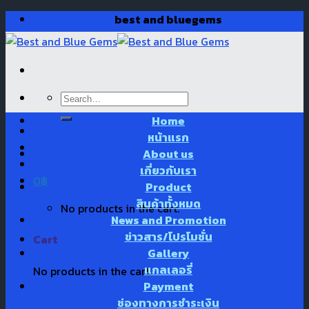
Skip
best and bluegems
to
content
Search
for:
Home
หน้าแรก
About us
เกี่ยวกับเรา
0
฿
Product
สินค้าทั้งหมด
No products in the cart.
News and Promotion
ข่าวสาร/โปรโมชั่น
Cart
Gallery
แกลเลอรี่
No products in the cart.
Payment
ช่องทางการชำระเงิน