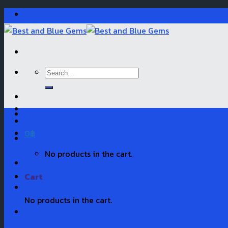
Skip
to
content
Search
for:
0
฿
No products in the cart.
Cart
No products in the cart.