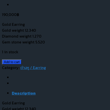
190,000
฿
Gold Earring
Gold weight 12.340
Diamond weight 1.270
Gem stone weight 5.520
1 in stock
Add to cart
Category:
ต่างหู / Earring
Description
Gold Earring
Gold weight 12.340