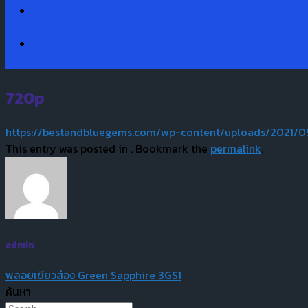
720p
https://bestandbluegems.com/wp-content/uploads/2021/
This entry was posted in . Bookmark the
permalink
.
admin
พลอยเขียวส่อง Green Sapphire 3GS1
ค้นหา