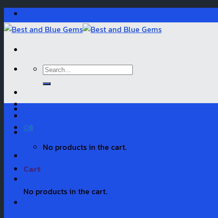
Skip
to
content
Search
for:
0
฿
No products in the cart.
Cart
No products in the cart.