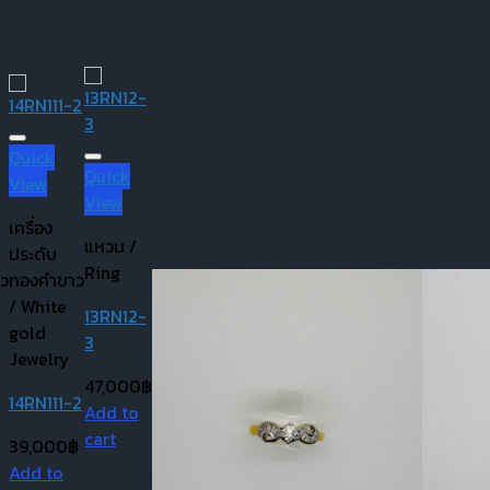
Quick
Quick
View
View
เครื่อง
แหวน /
ประดับ
Ring
ว
ทองคำขาว
/ White
13RN12-
gold
3
Jewelry
47,000
฿
14RN111-2
Add to
cart
฿
39,000
฿
Add to