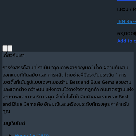
แหวน / R
1RN146-
63,000
Add to c
เกี่ยวกับเรา
การรังสรรค์งานที่เราเน้น “คุณภาพจากอัญมณี น้ำดี ผสานกับงาน
ออกแบบที่ทันสมัย และ การผลิตโดยช่างฝีมือระดับประณีต “ การ
เซตติ้งที่เน้นรูปแบบเฉพาะของร้าน Best and Blue Gems สวยงาม
และแตกต่าง กว่า50ปี แห่งความไว้วางใจจากลูกค้า กับมาตรฐานแห่ง
คุณภาพและการบริการ คุณจึงมั่นใจได้ในสินค้าของเราเพราะ Best
and Blue Gems คือ อัญมณีและเครื่องประดับที่ทรงคุณค่าสำหรับ
คุณ
เมนูเว็บไซต์
Home / หน้าแรก