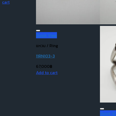
cart
Quick View
แหวน / Ring
11RN103-3
67,000
฿
Add to cart
Quick V