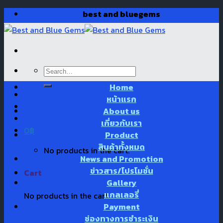
Skip
best and bluegems
to
content
Search
for:
Home
หน้าแรก
About us
เกี่ยวกับเรา
0
฿
Product
สินค้าทั้งหมด
No products in the cart.
News and Promotion
ข่าวสาร/โปรโมชั่น
Cart
Gallery
แกลเลอรี่
No products in the cart.
Payment
ช่องทางการชำระเงิน