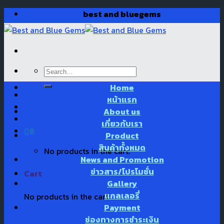
Skip
best and bluegems
to
content
Search
for:
Home
หน้าแรก
About us
เกี่ยวกับเรา
0
฿
Product
สินค้าทั้งหมด
No products in the cart.
News and Promotion
ข่าวสาร/โปรโมชั่น
Cart
Gallery
แกลเลอรี่
No products in the cart.
Payment
ช่องทางการชำระเงิน