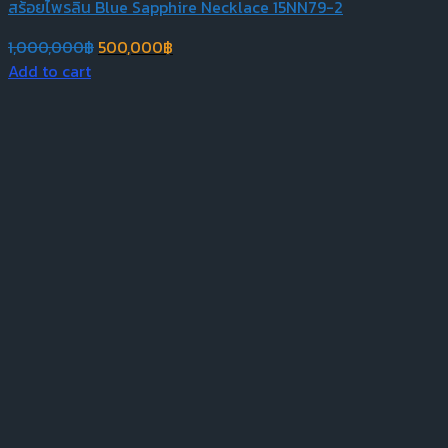
สร้อยไพรลิน Blue Sapphire Necklace 15NN79-2
Original
Current
1,000,000
฿
500,000
฿
price
price
Add to cart
was:
is:
1,000,000฿.
500,000฿.