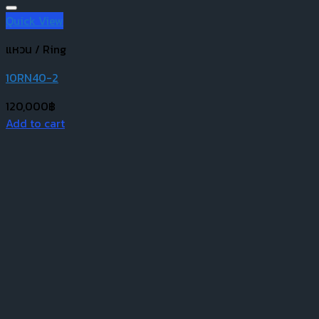
Quick View
แหวน / Ring
10RN40-2
120,000
฿
Add to cart