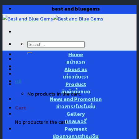
Skip
best and bluegems
to
content
Search
for:
Home
หน้าแรก
About us
เกี่ยวกับเรา
0
฿
Product
สินค้าทั้งหมด
No products in the cart.
News and Promotion
ข่าวสาร/โปรโมชั่น
Cart
Gallery
แกลเลอรี่
No products in the cart.
Payment
ช่องทางการชำระเงิน