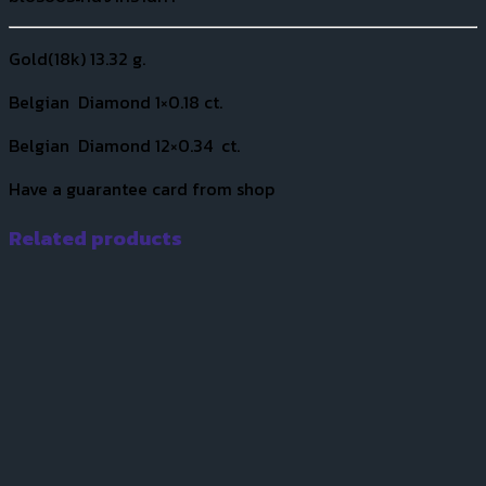
Gold(18k) 13.32 g.
Belgian Diamond 1×0.18 ct.
Belgian Diamond 12×0.34 ct.
Have a guarantee card from shop
Related products