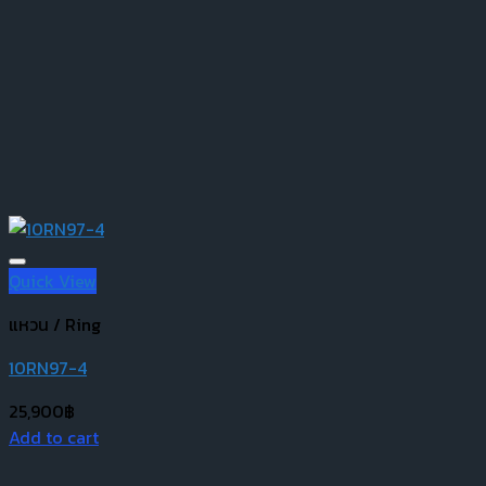
Quick View
แหวน / Ring
10RN97-4
25,900
฿
Add to cart