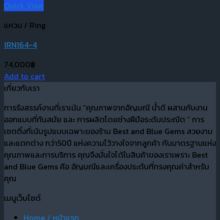
Quick View
แหวน / Ring
1RN164-4
74,000
฿
Add to cart
เกี่ยวกับเรา
การรังสรรค์งานที่เราเน้น “คุณภาพจากอัญมณี น้ำดี ผสานกับงาน
ออกแบบที่ทันสมัย และ การผลิตโดยช่างฝีมือระดับประณีต “ การ
เซตติ้งที่เน้นรูปแบบเฉพาะของร้าน Best and Blue Gems สวยงาม
และแตกต่าง กว่า50ปี แห่งความไว้วางใจจากลูกค้า กับมาตรฐานแห่ง
คุณภาพและการบริการ คุณจึงมั่นใจได้ในสินค้าของเราเพราะ Best
and Blue Gems คือ อัญมณีและเครื่องประดับที่ทรงคุณค่าสำหรับ
คุณ
เมนูเว็บไซต์
Home / หน้าแรก