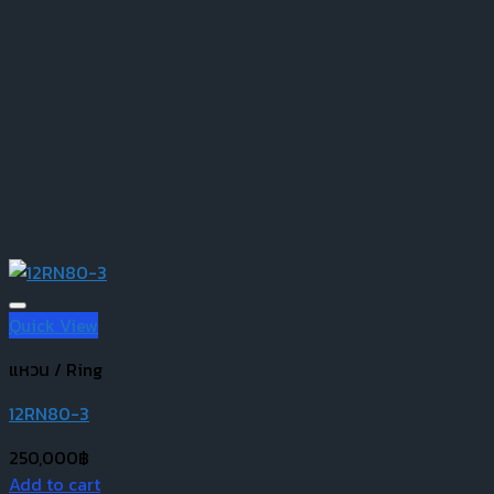
Quick View
แหวน / Ring
12RN80-3
250,000
฿
Add to cart