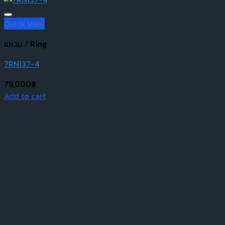
Quick View
แหวน / Ring
7RN137-4
79,000
฿
Add to cart