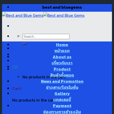
Skip
best and bluegems
to
content
Search
for:
Home
หน้าแรก
About us
เกี่ยวกับเรา
0
฿
Product
สินค้าทั้งหมด
No products in the cart.
News and Promotion
ข่าวสาร/โปรโมชั่น
Cart
Gallery
แกลเลอรี่
No products in the cart.
Payment
ช่องทางการชำระเงิน