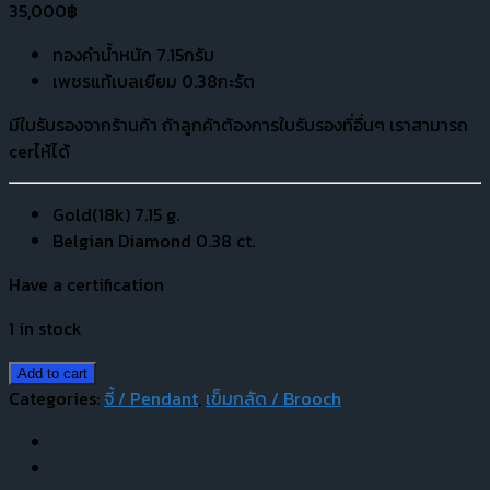
35,000
฿
ทองคำน้ำหนัก 7.15กรัม
เพชรแท้เบลเยียม 0.38กะรัต
มีใบรับรองจากร้านค้า ถ้าลูกค้าต้องการใบรับรองที่อื่นๆ เราสามารถ
cerไห้ได้
Gold(18k) 7.15 g.
Belgian Diamond 0.38 ct.
Have a certification
1 in stock
Add to cart
Categories:
จี้ / Pendant
,
เข็มกลัด / Brooch