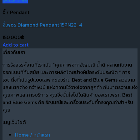
จี้ / Pendant
จี้เพชร Diamond Pendant 15PN22-4
150,000
฿
Add to cart
เกี่ยวกับเรา
การรังสรรค์งานที่เราเน้น “คุณภาพจากอัญมณี น้ำดี ผสานกับงาน
ออกแบบที่ทันสมัย และ การผลิตโดยช่างฝีมือระดับประณีต “ การ
เซตติ้งที่เน้นรูปแบบเฉพาะของร้าน Best and Blue Gems สวยงาม
และแตกต่าง กว่า50ปี แห่งความไว้วางใจจากลูกค้า กับมาตรฐานแห่ง
คุณภาพและการบริการ คุณจึงมั่นใจได้ในสินค้าของเราเพราะ Best
and Blue Gems คือ อัญมณีและเครื่องประดับที่ทรงคุณค่าสำหรับ
คุณ
เมนูเว็บไซต์
Home / หน้าแรก