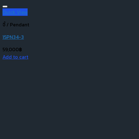
Quick View
จี้ / Pendant
15PN34-3
59,000
฿
Add to cart