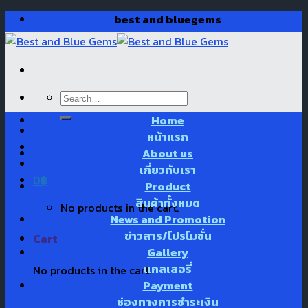
Skip
best and bluegems
to
content
Search
for:
Home
หน้าแรก
About us
เกี่ยวกับเรา
0
฿
Product
สินค้าทั้งหมด
No products in the cart.
News and Promotion
ข่าวสาร/โปรโมชั่น
Cart
Gallery
แกลเลอรี่
No products in the cart.
Payment
ช่องทางการชำระเงิน