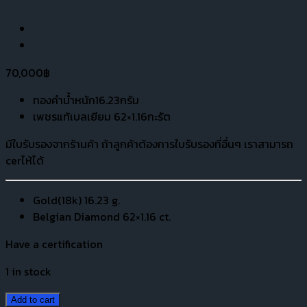
70,000
฿
ทองคำน้ำหนัก16.23กรัม
เพชรแท้เบลเยียม 62×1.16กะรัต
มีใบรับรองจากร้านค้า ถ้าลูกค้าต้องการใบรับรองที่อื่นๆ เราสามารถ
cerไห้ได้
Gold(18k) 16.23 g.
Belgian Diamond 62×1.16 ct.
Have a certification
1 in stock
Add to cart