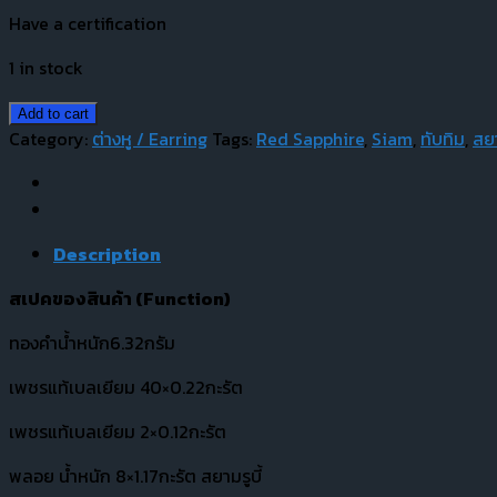
Have a certification
1 in stock
Add to cart
Category:
ต่างหู / Earring
Tags:
Red Sapphire
,
Siam
,
ทับทิม
,
สย
Description
สเปคของสินค้า (
Function)
ทองคำน้ำหนัก6.32กรัม
เพชรแท้เบลเยียม 40×0.22กะรัต
เพชรแท้เบลเยียม 2×0.12กะรัต
พลอย น้ำหนัก 8×1.17กะรัต สยามรูบี้