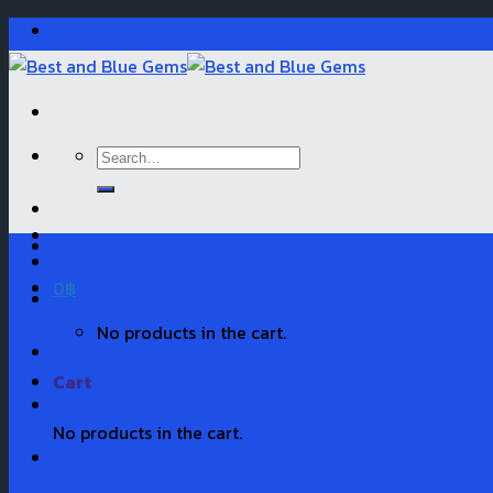
Skip
to
content
Search
for:
0
฿
No products in the cart.
Cart
No products in the cart.