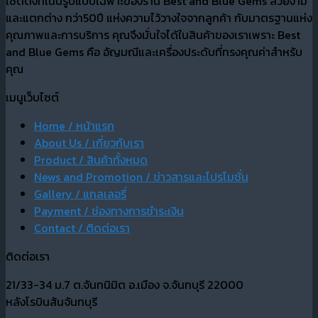
เซตติ้งที่เน้นรูปแบบเฉพาะของร้าน Best and Blue Gems สวยงาม
และแตกต่าง กว่า50ปี แห่งความไว้วางใจจากลูกค้า กับมาตรฐานแห่ง
คุณภาพและการบริการ คุณจึงมั่นใจได้ในสินค้าของเราเพราะ Best
and Blue Gems คือ อัญมณีและเครื่องประดับที่ทรงคุณค่าสำหรับ
คุณ
เมนูเว็บไซต์
Home / หน้าแรก
About Us / เกี่ยวกับเรา
Product / สินค้าทั้งหมด
News and Promotion / ข่าวสารและโปรโมชั่น
Gallery / แกลเลอรี่
Payment / ช่องทางการชำระเงิน
Contact / ติดต่อเรา
ติดต่อเรา
21/33-34 ม.7 ต.จันทนิมิต อ.เมือง จ.จันทบุรี 22000
หลังโรบินสันจันทบุรี