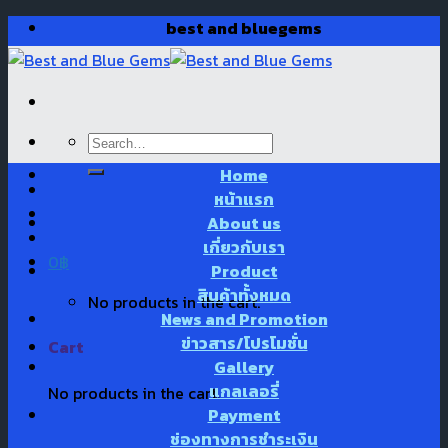
Skip
best and bluegems
to
content
Search
for:
Home
หน้าแรก
About us
เกี่ยวกับเรา
0
฿
Product
สินค้าทั้งหมด
No products in the cart.
News and Promotion
ข่าวสาร/โปรโมชั่น
Cart
Gallery
แกลเลอรี่
No products in the cart.
Payment
ช่องทางการชำระเงิน