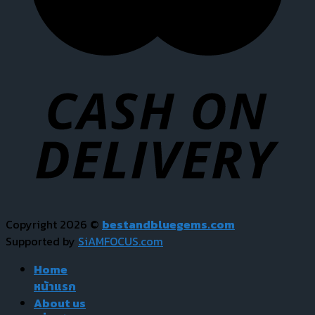
Copyright 2026 ©
bestandbluegems.com
Supported by
SiAMFOCUS.com
Home
หน้าแรก
About us