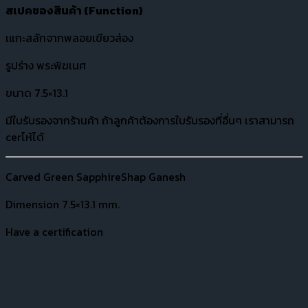
สเปคของสินค้า (
Function)
เแกะสลักจากพลอยเขียวส่อง
รูปร่าง พระพิฆเนศ
ขนาด 7.5×13.1
มีใบรับรองจากร้านค้า ถ้าลูกค้าต้องการใบรับรองที่อื่นๆ เราสามารถ
cerไห้ได้
Carved Green SapphireShap Ganesh
Dimension 7.5×13.1 mm.
Have a certification