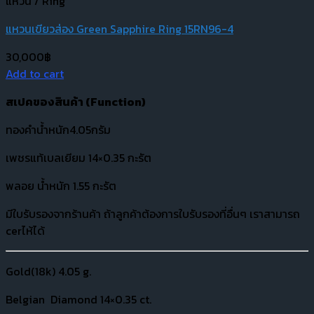
แหวน / Ring
แหวนเขียวส่อง Green Sapphire Ring 15RN96-4
30,000
฿
Add to cart
สเปคของสินค้า (
Function)
ทองคำน้ำหนัก4.05กรัม
เพชรแท้เบลเยียม 14×0.35 กะรัต
พลอย น้ำหนัก 1.55 กะรัต
มีใบรับรองจากร้านค้า ถ้าลูกค้าต้องการใบรับรองที่อื่นๆ เราสามารถ
cerไห้ได้
Gold(18k) 4.05 g.
Belgian Diamond 14×0.35 ct.