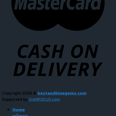
Copyright 2026 ©
bestandbluegems.com
Supported by
SiAMFOCUS.com
Home
หน้าแรก