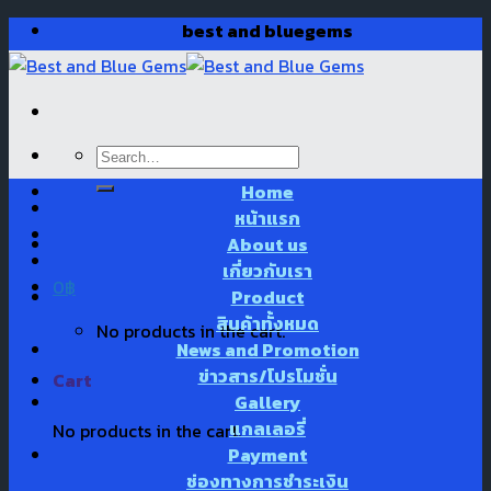
Skip
best and bluegems
to
content
Search
for:
Home
หน้าแรก
About us
เกี่ยวกับเรา
0
฿
Product
สินค้าทั้งหมด
No products in the cart.
News and Promotion
ข่าวสาร/โปรโมชั่น
Cart
Gallery
แกลเลอรี่
No products in the cart.
Payment
ช่องทางการชำระเงิน