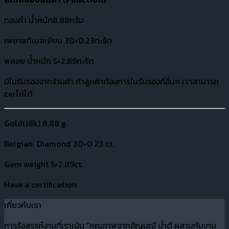
ทองคำ น้ำหนัก8.88กรัม
เพชรแท้เบลเยียม 30×0.23กะรัต
พลอย น้ำหนัก 5×2.89กะรัต
มีใบรับรองจากร้านค้า ถ้าลูกค้าต้องการใบรับรองที่อื่นๆ เราสามารถ
cerไห้ได้
Gold(18k) 8.88 g.
Belgian Diamond 30×0.23 ct.
Gem weight 5×2.89ct.
Have a certification
เกี่ยวกับเรา
การรังสรรค์งานที่เราเน้น “คุณภาพจากอัญมณี น้ำดี ผสานกับงาน