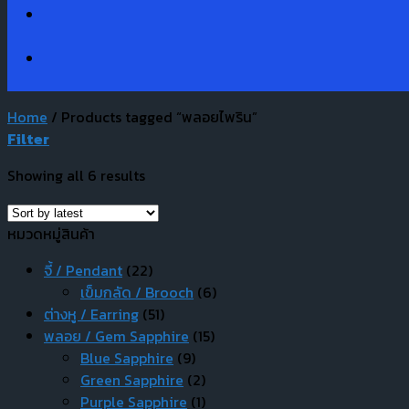
Home
/
Products tagged “พลอยไพริน”
Filter
Showing all 6 results
หมวดหมู่สินค้า
จี้ / Pendant
(22)
เข็มกลัด / Brooch
(6)
ต่างหู / Earring
(51)
พลอย / Gem Sapphire
(15)
Blue Sapphire
(9)
Green Sapphire
(2)
Purple Sapphire
(1)