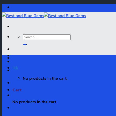
Skip
to
content
Search
for:
0
฿
No products in the cart.
Cart
No products in the cart.