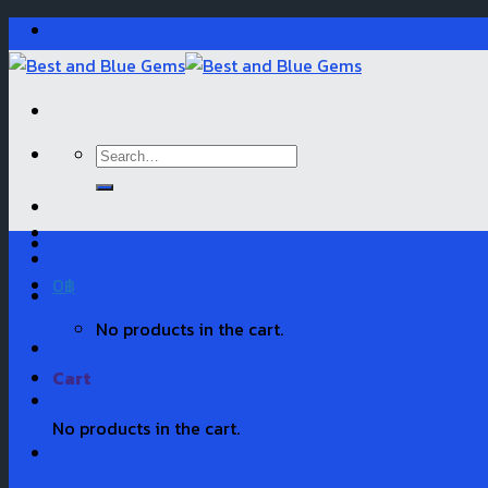
Skip
to
content
Search
for:
0
฿
No products in the cart.
Cart
No products in the cart.