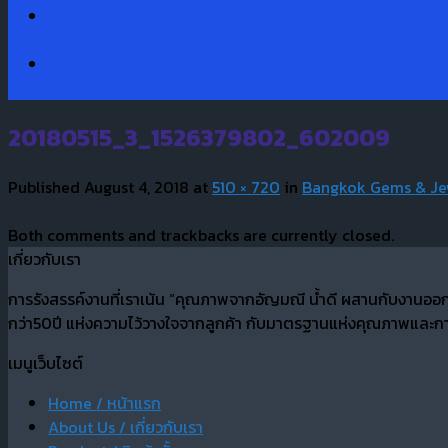
20180515_3_1526379802_602009
Published
August 4, 2018
at
510 × 720
in
Bangkok Gems & Jew
Both comments and trackbacks are currently closed.
เกี่ยวกับเรา
การรังสรรค์งานที่เราเน้น “คุณภาพจากอัญมณี น้ำดี ผสานกับงานออ
กว่า50ปี แห่งความไว้วางใจจากลูกค้า กับมาตรฐานแห่งคุณภาพและการ
เมนูเว็บไซต์
Home / หน้าแรก
About Us / เกี่ยวกับเรา