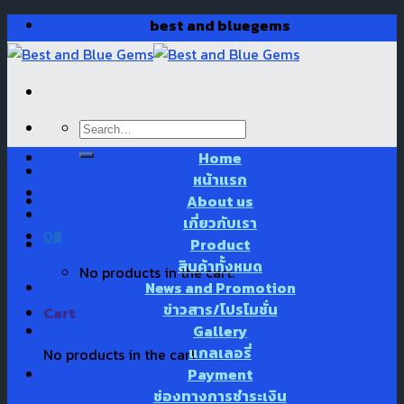
Skip
best and bluegems
to
content
Search
for:
Home
หน้าแรก
About us
เกี่ยวกับเรา
0
฿
Product
สินค้าทั้งหมด
No products in the cart.
News and Promotion
ข่าวสาร/โปรโมชั่น
Cart
Gallery
แกลเลอรี่
No products in the cart.
Payment
ช่องทางการชำระเงิน