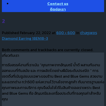
Contact us
ติดต่อเรา
2
Published
February 22, 2022
at
600 × 600
in
ต่างหูเพชร
Diamond Earring 18EN18-3
Both comments and trackbacks are currently closed.
เกี่ยวกับเรา
การรังสรรค์งานที่เราเน้น “คุณภาพจากอัญมณี น้ำดี ผสานกับงาน
ออกแบบที่ทันสมัย และ การผลิตโดยช่างฝีมือระดับประณีต “ การ
เซตติ้งที่เน้นรูปแบบเฉพาะของร้าน Best and Blue Gems สวยงาม
และแตกต่าง กว่า50ปี แห่งความไว้วางใจจากลูกค้า กับมาตรฐานแห่ง
คุณภาพและการบริการ คุณจึงมั่นใจได้ในสินค้าของเราเพราะ Best
and Blue Gems คือ อัญมณีและเครื่องประดับที่ทรงคุณค่าสำหรับ
คุณ