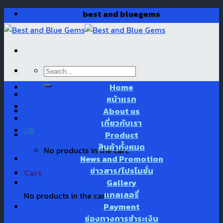
Skip
best and bluegems
to
content
Search
for:
Home
หน้าแรก
About us
เกี่ยวกับเรา
0
฿
Product
สินค้าทั้งหมด
No products in the cart.
News and Promotion
ข่าวสาร/โปรโมชั่น
Cart
Gallery
แกลเลอรี่
No products in the cart.
Payment
ช่องทางการชำระเงิน