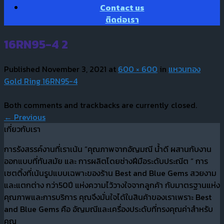
Contact us
ติดต่อเรา
16RN95-4 2
Published
November 3, 2021
at
600 × 600
in
แหวนทอง
Gold Ring 16RN95-4
Both comments and trackbacks are currently closed.
←
Previous
เกี่ยวกับเรา
การรังสรรค์งานที่เราเน้น “คุณภาพจากอัญมณี น้ำดี ผสานกับงาน
ออกแบบที่ทันสมัย และ การผลิตโดยช่างฝีมือระดับประณีต “ การ
เซตติ้งที่เน้นรูปแบบเฉพาะของร้าน Best and Blue Gems สวยงาม
และแตกต่าง กว่า50ปี แห่งความไว้วางใจจากลูกค้า กับมาตรฐานแห่ง
คุณภาพและการบริการ คุณจึงมั่นใจได้ในสินค้าของเราเพราะ Best
and Blue Gems คือ อัญมณีและเครื่องประดับที่ทรงคุณค่าสำหรับ
คุณ