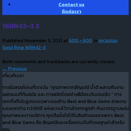
Contact us
ติดต่อเรา
16RN42-3 3
Published
November 3, 2021
at
600 × 600
in
แหวนทอง
Gold Ring 16RN42-3
Both comments and trackbacks are currently closed.
←
Previous
เกี่ยวกับเรา
การรังสรรค์งานที่เราเน้น “คุณภาพจากอัญมณี น้ำดี ผสานกับงาน
ออกแบบที่ทันสมัย และ การผลิตโดยช่างฝีมือระดับประณีต “ การ
เซตติ้งที่เน้นรูปแบบเฉพาะของร้าน Best and Blue Gems สวยงาม
และแตกต่าง กว่า50ปี แห่งความไว้วางใจจากลูกค้า กับมาตรฐานแห่ง
คุณภาพและการบริการ คุณจึงมั่นใจได้ในสินค้าของเราเพราะ Best
and Blue Gems คือ อัญมณีและเครื่องประดับที่ทรงคุณค่าสำหรับ
คุณ