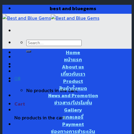
Skip
best and bluegems
to
content
Search
for:
Home
หน้าแรก
About us
เกี่ยวกับเรา
0
฿
Product
สินค้าทั้งหมด
No products in the cart.
News and Promotion
ข่าวสาร/โปรโมชั่น
Cart
Gallery
แกลเลอรี่
No products in the cart.
Payment
ช่องทางการชำระเงิน