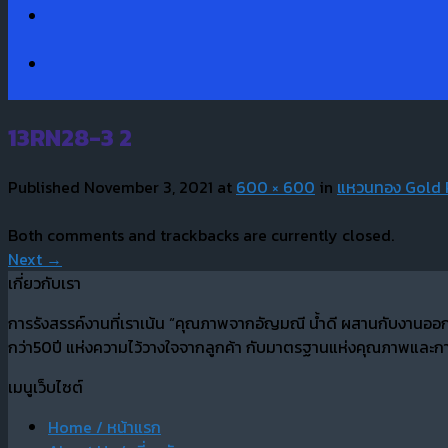
13RN28-3 2
Published
November 3, 2021
at
600 × 600
in
แหวนทอง Gold 
Both comments and trackbacks are currently closed.
Next
→
เกี่ยวกับเรา
การรังสรรค์งานที่เราเน้น “คุณภาพจากอัญมณี น้ำดี ผสานกับงานออ
กว่า50ปี แห่งความไว้วางใจจากลูกค้า กับมาตรฐานแห่งคุณภาพและการ
เมนูเว็บไซต์
Home / หน้าแรก