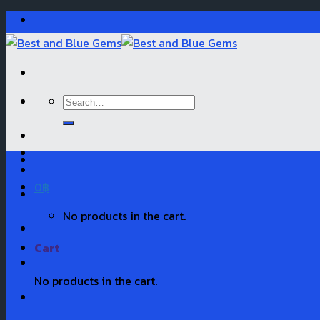
Skip
to
content
Search
for:
0
฿
No products in the cart.
Cart
No products in the cart.