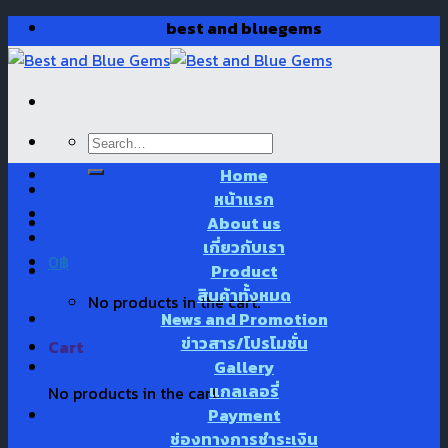
Skip
best and bluegems
to
content
Search
for:
Home
หน้าแรก
About us
เกี่ยวกับเรา
0
฿
Product
สินค้าทั้งหมด
No products in the cart.
News and Promotion
ข่าวสาร/โปรโมชั่น
Cart
Gallery
แกลเลอรี่
No products in the cart.
Payment
ช่องทางการชำระเงิน