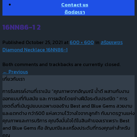
Contact us
ติดต่อเรา
16NN86-1 2
Published
October 25, 2021
at
600 × 600
in
สร้อยเพชร
Diamond Necklace 16NN86-1
Both comments and trackbacks are currently closed.
←
Previous
เกี่ยวกับเรา
การรังสรรค์งานที่เราเน้น “คุณภาพจากอัญมณี น้ำดี ผสานกับงาน
ออกแบบที่ทันสมัย และ การผลิตโดยช่างฝีมือระดับประณีต “ การ
เซตติ้งที่เน้นรูปแบบเฉพาะของร้าน Best and Blue Gems สวยงาม
และแตกต่าง กว่า50ปี แห่งความไว้วางใจจากลูกค้า กับมาตรฐานแห่ง
คุณภาพและการบริการ คุณจึงมั่นใจได้ในสินค้าของเราเพราะ Best
and Blue Gems คือ อัญมณีและเครื่องประดับที่ทรงคุณค่าสำหรับ
คุณ