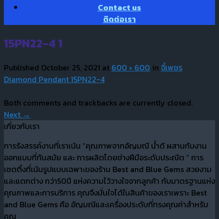
Contact us
ติดต่อเรา
15PN22-4 1
Published
October 25, 2021
at
600 × 600
in
จี้เพชร
Diamond Pendant 15PN22-4
Both comments and trackbacks are currently closed.
Next
→
เกี่ยวกับเรา
การรังสรรค์งานที่เราเน้น “คุณภาพจากอัญมณี น้ำดี ผสานกับงาน
ออกแบบที่ทันสมัย และ การผลิตโดยช่างฝีมือระดับประณีต “ การ
เซตติ้งที่เน้นรูปแบบเฉพาะของร้าน Best and Blue Gems สวยงาม
และแตกต่าง กว่า50ปี แห่งความไว้วางใจจากลูกค้า กับมาตรฐานแห่ง
คุณภาพและการบริการ คุณจึงมั่นใจได้ในสินค้าของเราเพราะ Best
and Blue Gems คือ อัญมณีและเครื่องประดับที่ทรงคุณค่าสำหรับ
คุณ