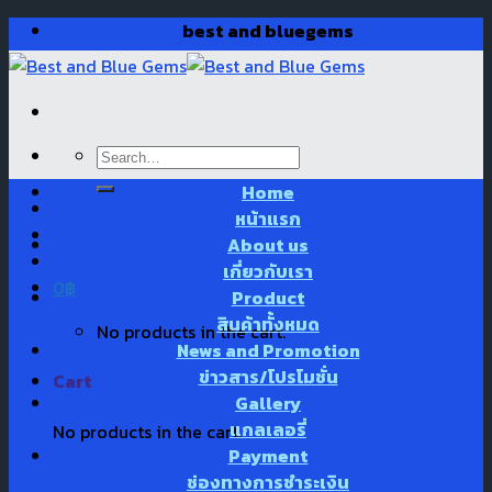
Skip
best and bluegems
to
content
Search
for:
Home
หน้าแรก
About us
เกี่ยวกับเรา
0
฿
Product
สินค้าทั้งหมด
No products in the cart.
News and Promotion
ข่าวสาร/โปรโมชั่น
Cart
Gallery
แกลเลอรี่
No products in the cart.
Payment
ช่องทางการชำระเงิน