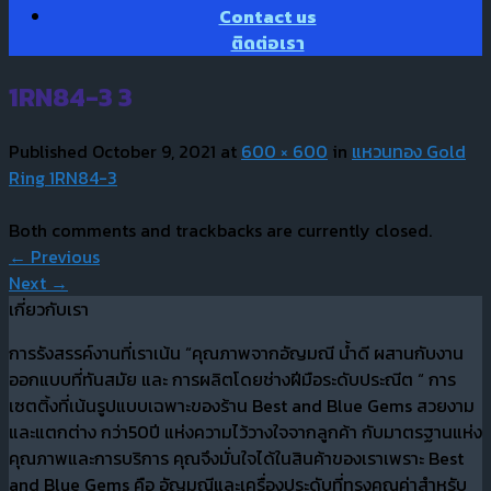
Contact us
ติดต่อเรา
1RN84-3 3
Published
October 9, 2021
at
600 × 600
in
แหวนทอง Gold
Ring 1RN84-3
Both comments and trackbacks are currently closed.
←
Previous
Next
→
เกี่ยวกับเรา
การรังสรรค์งานที่เราเน้น “คุณภาพจากอัญมณี น้ำดี ผสานกับงาน
ออกแบบที่ทันสมัย และ การผลิตโดยช่างฝีมือระดับประณีต “ การ
เซตติ้งที่เน้นรูปแบบเฉพาะของร้าน Best and Blue Gems สวยงาม
และแตกต่าง กว่า50ปี แห่งความไว้วางใจจากลูกค้า กับมาตรฐานแห่ง
คุณภาพและการบริการ คุณจึงมั่นใจได้ในสินค้าของเราเพราะ Best
and Blue Gems คือ อัญมณีและเครื่องประดับที่ทรงคุณค่าสำหรับ