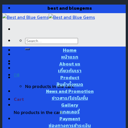
Skip
best and bluegems
to
content
Search
for:
Home
หน้าแรก
About us
เกี่ยวกับเรา
0
฿
Product
สินค้าทั้งหมด
No products in the cart.
News and Promotion
ข่าวสาร/โปรโมชั่น
Cart
Gallery
แกลเลอรี่
No products in the cart.
Payment
ช่องทางการชำระเงิน