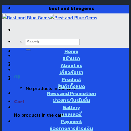
Skip
best and bluegems
to
content
Search
for:
Home
หน้าแรก
About us
เกี่ยวกับเรา
0
฿
Product
สินค้าทั้งหมด
No products in the cart.
News and Promotion
ข่าวสาร/โปรโมชั่น
Cart
Gallery
แกลเลอรี่
No products in the cart.
Payment
ช่องทางการชำระเงิน