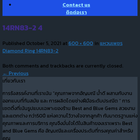
Contact us
ติดต่อเรา
14RN83-2 4
Published
October 5, 2021
at
600 × 600
in
แหวนเพชร
Diamond Ring 14RN83-2
Both comments and trackbacks are currently closed.
←
Previous
เกี่ยวกับเรา
การรังสรรค์งานที่เราเน้น “คุณภาพจากอัญมณี น้ำดี ผสานกับงาน
ออกแบบที่ทันสมัย และ การผลิตโดยช่างฝีมือระดับประณีต “ การ
เซตติ้งที่เน้นรูปแบบเฉพาะของร้าน Best and Blue Gems สวยงาม
และแตกต่าง กว่า50ปี แห่งความไว้วางใจจากลูกค้า กับมาตรฐานแห่ง
คุณภาพและการบริการ คุณจึงมั่นใจได้ในสินค้าของเราเพราะ Best
and Blue Gems คือ อัญมณีและเครื่องประดับที่ทรงคุณค่าสำหรับ
คุณ