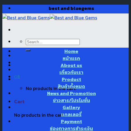
Skip
best and bluegems
to
content
Search
for:
Home
หน้าแรก
About us
เกี่ยวกับเรา
0
฿
Product
สินค้าทั้งหมด
No products in the cart.
News and Promotion
ข่าวสาร/โปรโมชั่น
Cart
Gallery
แกลเลอรี่
No products in the cart.
Payment
ช่องทางการชำระเงิน