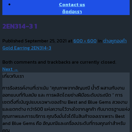
Contact us
ติดต่อเรา
2EN314-3 1
Published
September 25, 2021
at
600 × 600
in
ต่างหูทองคำ
Gold Earring 2EN314-3
Both comments and trackbacks are currently closed.
Next
→
เกี่ยวกับเรา
การรังสรรค์งานที่เราเน้น “คุณภาพจากอัญมณี น้ำดี ผสานกับงาน
ออกแบบที่ทันสมัย และ การผลิตโดยช่างฝีมือระดับประณีต “ การ
เซตติ้งที่เน้นรูปแบบเฉพาะของร้าน Best and Blue Gems สวยงาม
และแตกต่าง กว่า50ปี แห่งความไว้วางใจจากลูกค้า กับมาตรฐานแห่ง
คุณภาพและการบริการ คุณจึงมั่นใจได้ในสินค้าของเราเพราะ Best
and Blue Gems คือ อัญมณีและเครื่องประดับที่ทรงคุณค่าสำหรับ
คุณ