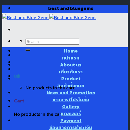
Skip
best and bluegems
to
content
Search
for:
Home
หน้าแรก
About us
เกี่ยวกับเรา
0
฿
Product
สินค้าทั้งหมด
No products in the cart.
News and Promotion
ข่าวสาร/โปรโมชั่น
Cart
Gallery
แกลเลอรี่
No products in the cart.
Payment
ช่องทางการชำระเงิน