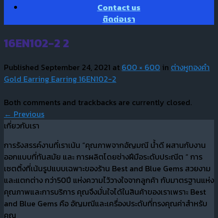
Contact us
ติดต่อเรา
16EN102-2 2
Published
September 24, 2021
at
600 × 600
in
ต่างหูทองคำ
Gold Earring Earring 16EN102-2
Both comments and trackbacks are currently closed.
←
Previous
เกี่ยวกับเรา
การรังสรรค์งานที่เราเน้น “คุณภาพจากอัญมณี น้ำดี ผสานกับงาน
ออกแบบที่ทันสมัย และ การผลิตโดยช่างฝีมือระดับประณีต “ การ
เซตติ้งที่เน้นรูปแบบเฉพาะของร้าน Best and Blue Gems สวยงาม
และแตกต่าง กว่า50ปี แห่งความไว้วางใจจากลูกค้า กับมาตรฐานแห่ง
คุณภาพและการบริการ คุณจึงมั่นใจได้ในสินค้าของเราเพราะ Best
and Blue Gems คือ อัญมณีและเครื่องประดับที่ทรงคุณค่าสำหรับ
คุณ