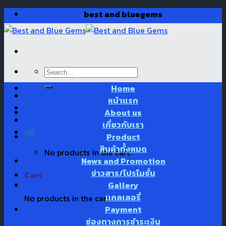
Skip
best and bluegems
to
content
Search
for:
Home
หน้าแรก
About us
เกี่ยวกับเรา
0
฿
Product
สินค้าทั้งหมด
No products in the cart.
News and Promotion
ข่าวสาร/โปรโมชั่น
Cart
Gallery
แกลเลอรี่
No products in the cart.
Payment
ช่องทางการชำระเงิน