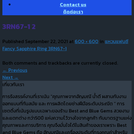
Contact us
ติดต่อเรา
3RN67-1 2
Published
September 22, 2021
at
600 × 600
in
แหวนแฟนซี
Fancy Sapphire Ring 3RN67-1
Both comments and trackbacks are currently closed.
←
Previous
Next
→
เกี่ยวกับเรา
การรังสรรค์งานที่เราเน้น “คุณภาพจากอัญมณี น้ำดี ผสานกับงาน
ออกแบบที่ทันสมัย และ การผลิตโดยช่างฝีมือระดับประณีต “ การ
เซตติ้งที่เน้นรูปแบบเฉพาะของร้าน Best and Blue Gems สวยงาม
และแตกต่าง กว่า50ปี แห่งความไว้วางใจจากลูกค้า กับมาตรฐานแห่ง
คุณภาพและการบริการ คุณจึงมั่นใจได้ในสินค้าของเราเพราะ Best
and Blue Gems คือ อัญมณีและเครื่องประดับที่ทรงคุณค่าสำหรับ