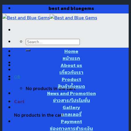
Skip
best and bluegems
to
content
Search
for:
Home
หน้าแรก
About us
เกี่ยวกับเรา
0
฿
Product
สินค้าทั้งหมด
No products in the cart.
News and Promotion
ข่าวสาร/โปรโมชั่น
Cart
Gallery
แกลเลอรี่
No products in the cart.
Payment
ช่องทางการชำระเงิน