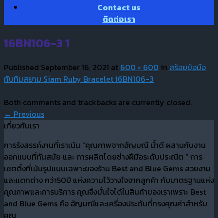
Contact us
ติดต่อเรา
16BN106-3 1
Published
September 16, 2021
at
600 × 600
in
สร้อยข้อมือ
ทับทิมสยาม Siam Ruby Bracelet 16BN106-3
Both comments and trackbacks are currently closed.
←
Previous
เกี่ยวกับเรา
การรังสรรค์งานที่เราเน้น “คุณภาพจากอัญมณี น้ำดี ผสานกับงาน
ออกแบบที่ทันสมัย และ การผลิตโดยช่างฝีมือระดับประณีต “ การ
เซตติ้งที่เน้นรูปแบบเฉพาะของร้าน Best and Blue Gems สวยงาม
และแตกต่าง กว่า50ปี แห่งความไว้วางใจจากลูกค้า กับมาตรฐานแห่ง
คุณภาพและการบริการ คุณจึงมั่นใจได้ในสินค้าของเราเพราะ Best
and Blue Gems คือ อัญมณีและเครื่องประดับที่ทรงคุณค่าสำหรับ
คุณ