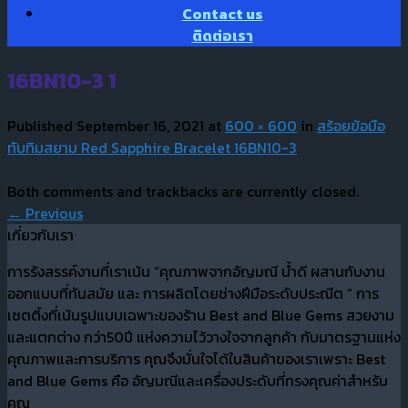
Contact us
ติดต่อเรา
16BN10-3 1
Published
September 16, 2021
at
600 × 600
in
สร้อยข้อมือ
ทับทิมสยาม Red Sapphire Bracelet 16BN10-3
Both comments and trackbacks are currently closed.
←
Previous
เกี่ยวกับเรา
การรังสรรค์งานที่เราเน้น “คุณภาพจากอัญมณี น้ำดี ผสานกับงาน
ออกแบบที่ทันสมัย และ การผลิตโดยช่างฝีมือระดับประณีต “ การ
เซตติ้งที่เน้นรูปแบบเฉพาะของร้าน Best and Blue Gems สวยงาม
และแตกต่าง กว่า50ปี แห่งความไว้วางใจจากลูกค้า กับมาตรฐานแห่ง
คุณภาพและการบริการ คุณจึงมั่นใจได้ในสินค้าของเราเพราะ Best
and Blue Gems คือ อัญมณีและเครื่องประดับที่ทรงคุณค่าสำหรับ
คุณ