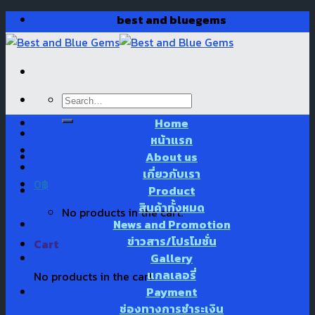
Skip
best and bluegems
to
content
Search
for:
Home
หน้าแรก
About us
เกี่ยวกับเรา
0
฿
Product
สินค้าทั้งหมด
No products in the cart.
News and Promotion
ข่าวสาร/โปรโมชั่น
Cart
Gallery
แกลเลอรี่
No products in the cart.
Payment
ช่องทางการชำระเงิน