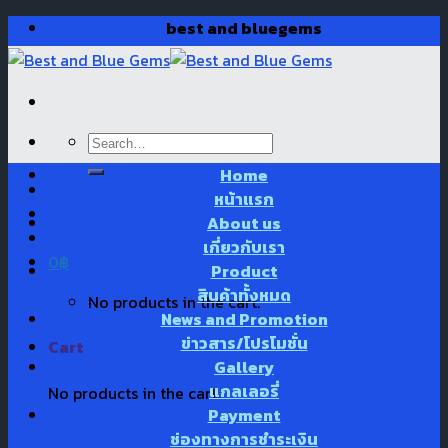
Skip
best and bluegems
to
content
Search
for:
Home
หน้าแรก
About us
เกี่ยวกับเรา
0
฿
Product
สินค้าทั้งหมด
No products in the cart.
News and Promotion
ข่าวสาร/โปรโมชั่น
Cart
Gallery
แกลเลอรี่
No products in the cart.
Payment
ช่องทางการชำระเงิน