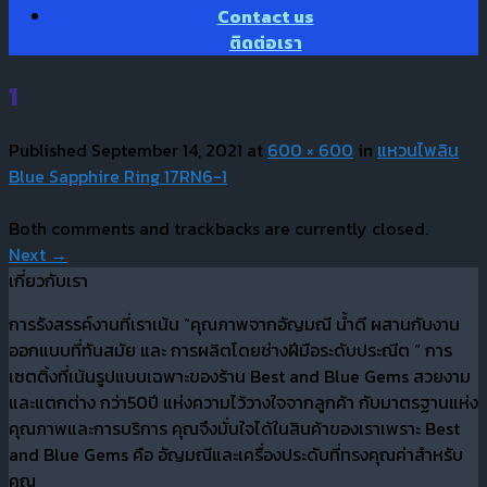
Contact us
ติดต่อเรา
1
Published
September 14, 2021
at
600 × 600
in
แหวนไพลิน
Blue Sapphire Ring 17RN6-1
Both comments and trackbacks are currently closed.
Next
→
เกี่ยวกับเรา
การรังสรรค์งานที่เราเน้น “คุณภาพจากอัญมณี น้ำดี ผสานกับงาน
ออกแบบที่ทันสมัย และ การผลิตโดยช่างฝีมือระดับประณีต “ การ
เซตติ้งที่เน้นรูปแบบเฉพาะของร้าน Best and Blue Gems สวยงาม
และแตกต่าง กว่า50ปี แห่งความไว้วางใจจากลูกค้า กับมาตรฐานแห่ง
คุณภาพและการบริการ คุณจึงมั่นใจได้ในสินค้าของเราเพราะ Best
and Blue Gems คือ อัญมณีและเครื่องประดับที่ทรงคุณค่าสำหรับ
คุณ