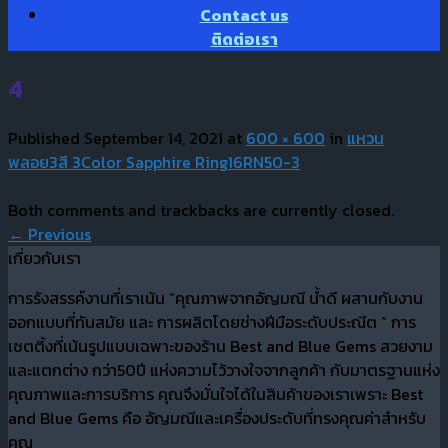
Contact us
ติดต่อเรา
4
Published
September 14, 2021
at
600 × 600
in
แหวน
พลอย3สี 3Color Sapphire Ring16RN50-3
Both comments and trackbacks are currently closed.
←
Previous
เกี่ยวกับเรา
การรังสรรค์งานที่เราเน้น “คุณภาพจากอัญมณี น้ำดี ผสานกับงาน
ออกแบบที่ทันสมัย และ การผลิตโดยช่างฝีมือระดับประณีต “ การ
เซตติ้งที่เน้นรูปแบบเฉพาะของร้าน Best and Blue Gems สวยงาม
และแตกต่าง กว่า50ปี แห่งความไว้วางใจจากลูกค้า กับมาตรฐานแห่ง
คุณภาพและการบริการ คุณจึงมั่นใจได้ในสินค้าของเราเพราะ Best
and Blue Gems คือ อัญมณีและเครื่องประดับที่ทรงคุณค่าสำหรับ
คุณ