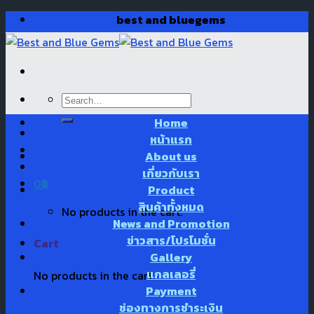
Skip
best and bluegems
to
content
Search
for:
Home
หน้าแรก
About us
เกี่ยวกับเรา
0
฿
Product
สินค้าทั้งหมด
No products in the cart.
News and Promotion
ข่าวสาร/โปรโมชั่น
Cart
Gallery
แกลเลอรี่
No products in the cart.
Payment
ช่องทางการชำระเงิน