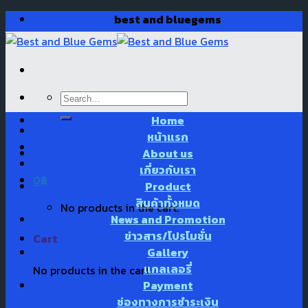
Skip
best and bluegems
to
content
Search
for:
Home
หน้าแรก
About us
เกี่ยวกับเรา
0
฿
Product
สินค้าทั้งหมด
No products in the cart.
News and Promotion
ข่าวสาร/โปรโมชั่น
Cart
Gallery
แกลเลอรี่
No products in the cart.
Payment
ช่องทางการชำระเงิน