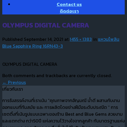
Contact us
ติดต่อเรา
OLYMPUS DIGITAL CAMERA
Published
September 14, 2021
at
1455 × 1383
in
แหวนไพลิน
Blue Sapphire Ring 16RN43-3
OLYMPUS DIGITAL CAMERA
Both comments and trackbacks are currently closed.
←
Previous
เกี่ยวกับเรา
การรังสรรค์งานที่เราเน้น “คุณภาพจากอัญมณี น้ำดี ผสานกับงาน
ออกแบบที่ทันสมัย และ การผลิตโดยช่างฝีมือระดับประณีต “ การ
เซตติ้งที่เน้นรูปแบบเฉพาะของร้าน Best and Blue Gems สวยงาม
และแตกต่าง กว่า50ปี แห่งความไว้วางใจจากลูกค้า กับมาตรฐานแห่ง