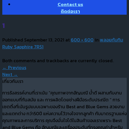
Contact us
ติดต่อเรา
1
Published
September 13, 2021
at
600 × 600
in
พลอยทับทิม
Ruby Sapphire 7RS1
Both comments and trackbacks are currently closed.
←
Previous
Next
→
เกี่ยวกับเรา
การรังสรรค์งานที่เราเน้น “คุณภาพจากอัญมณี น้ำดี ผสานกับงาน
ออกแบบที่ทันสมัย และ การผลิตโดยช่างฝีมือระดับประณีต “ การ
เซตติ้งที่เน้นรูปแบบเฉพาะของร้าน Best and Blue Gems สวยงาม
และแตกต่าง กว่า50ปี แห่งความไว้วางใจจากลูกค้า กับมาตรฐานแห่ง
คุณภาพและการบริการ คุณจึงมั่นใจได้ในสินค้าของเราเพราะ Best
and Blue Gems คือ อัญมณีและเครื่องประดับที่ทรงคุณค่าสำหรับ