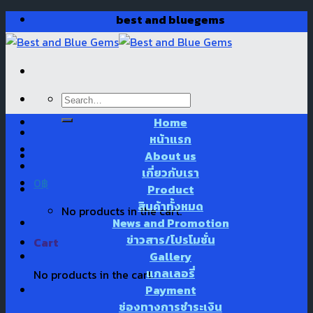
Skip
best and bluegems
to
content
Search
for:
Home
หน้าแรก
About us
เกี่ยวกับเรา
0
฿
Product
สินค้าทั้งหมด
No products in the cart.
News and Promotion
ข่าวสาร/โปรโมชั่น
Cart
Gallery
แกลเลอรี่
No products in the cart.
Payment
ช่องทางการชำระเงิน