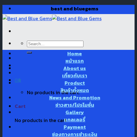
Skip
best and bluegems
to
content
Search
for:
Home
หน้าแรก
About us
เกี่ยวกับเรา
0
฿
Product
สินค้าทั้งหมด
No products in the cart.
News and Promotion
ข่าวสาร/โปรโมชั่น
Cart
Gallery
แกลเลอรี่
No products in the cart.
Payment
ช่องทางการชำระเงิน