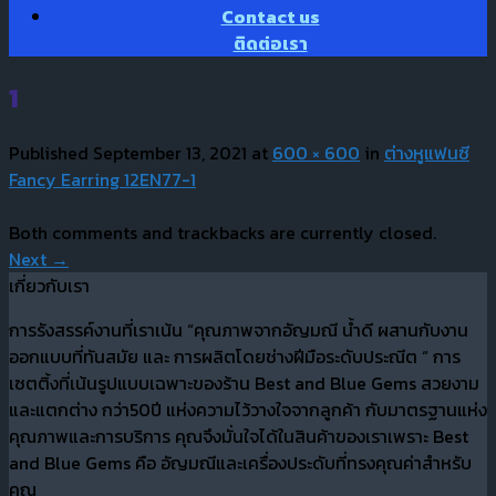
Contact us
ติดต่อเรา
1
Published
September 13, 2021
at
600 × 600
in
ต่างหูแฟนซี
Fancy Earring 12EN77-1
Both comments and trackbacks are currently closed.
Next
→
เกี่ยวกับเรา
การรังสรรค์งานที่เราเน้น “คุณภาพจากอัญมณี น้ำดี ผสานกับงาน
ออกแบบที่ทันสมัย และ การผลิตโดยช่างฝีมือระดับประณีต “ การ
เซตติ้งที่เน้นรูปแบบเฉพาะของร้าน Best and Blue Gems สวยงาม
และแตกต่าง กว่า50ปี แห่งความไว้วางใจจากลูกค้า กับมาตรฐานแห่ง
คุณภาพและการบริการ คุณจึงมั่นใจได้ในสินค้าของเราเพราะ Best
and Blue Gems คือ อัญมณีและเครื่องประดับที่ทรงคุณค่าสำหรับ
คุณ