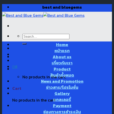
Skip
best and bluegems
to
content
Search
for:
Home
หน้าแรก
About us
เกี่ยวกับเรา
0
฿
Product
สินค้าทั้งหมด
No products in the cart.
News and Promotion
ข่าวสาร/โปรโมชั่น
Cart
Gallery
แกลเลอรี่
No products in the cart.
Payment
ช่องทางการชำระเงิน