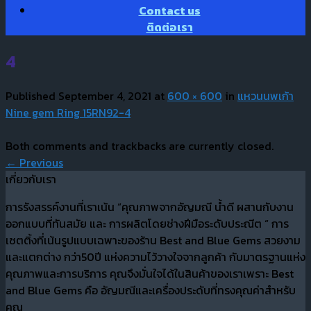
Contact us
ติดต่อเรา
4
Published
September 4, 2021
at
600 × 600
in
แหวนนพเก้า
Nine gem Ring 15RN92-4
Both comments and trackbacks are currently closed.
←
Previous
เกี่ยวกับเรา
การรังสรรค์งานที่เราเน้น “คุณภาพจากอัญมณี น้ำดี ผสานกับงาน
ออกแบบที่ทันสมัย และ การผลิตโดยช่างฝีมือระดับประณีต “ การ
เซตติ้งที่เน้นรูปแบบเฉพาะของร้าน Best and Blue Gems สวยงาม
และแตกต่าง กว่า50ปี แห่งความไว้วางใจจากลูกค้า กับมาตรฐานแห่ง
คุณภาพและการบริการ คุณจึงมั่นใจได้ในสินค้าของเราเพราะ Best
and Blue Gems คือ อัญมณีและเครื่องประดับที่ทรงคุณค่าสำหรับ
คุณ