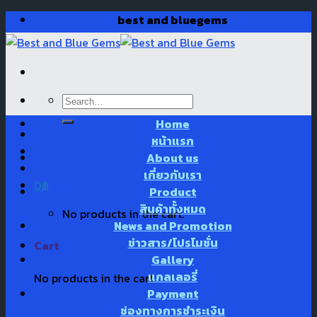
Skip
best and bluegems
to
content
Search
for:
Home
หน้าแรก
About us
เกี่ยวกับเรา
0
฿
Product
สินค้าทั้งหมด
No products in the cart.
News and Promotion
ข่าวสาร/โปรโมชั่น
Cart
Gallery
แกลเลอรี่
No products in the cart.
Payment
ช่องทางการชำระเงิน