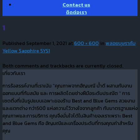
Contact us
ติดต่อเรา
1
Published
September 1, 2021
at
600 × 600
in
พลอยบุษราคัม
Yellow Sapphire 5YS1
Both comments and trackbacks are currently closed.
เกี่ยวกับเรา
การรังสรรค์งานที่เราเน้น “คุณภาพจากอัญมณี น้ำดี ผสานกับงาน
ออกแบบที่ทันสมัย และ การผลิตโดยช่างฝีมือระดับประณีต “ การ
เซตติ้งที่เน้นรูปแบบเฉพาะของร้าน Best and Blue Gems สวยงาม
และแตกต่าง กว่า50ปี แห่งความไว้วางใจจากลูกค้า กับมาตรฐานแห่ง
คุณภาพและการบริการ คุณจึงมั่นใจได้ในสินค้าของเราเพราะ Best
and Blue Gems คือ อัญมณีและเครื่องประดับที่ทรงคุณค่าสำหรับ
คุณ