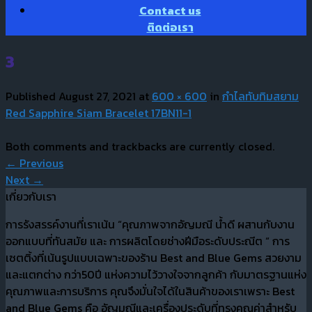
Contact us
ติดต่อเรา
3
Published
August 27, 2021
at
600 × 600
in
กำไลทับทิมสยาม
Red Sapphire Siam Bracelet 17BN11-1
Both comments and trackbacks are currently closed.
←
Previous
Next
→
เกี่ยวกับเรา
การรังสรรค์งานที่เราเน้น “คุณภาพจากอัญมณี น้ำดี ผสานกับงาน
ออกแบบที่ทันสมัย และ การผลิตโดยช่างฝีมือระดับประณีต “ การ
เซตติ้งที่เน้นรูปแบบเฉพาะของร้าน Best and Blue Gems สวยงาม
และแตกต่าง กว่า50ปี แห่งความไว้วางใจจากลูกค้า กับมาตรฐานแห่ง
คุณภาพและการบริการ คุณจึงมั่นใจได้ในสินค้าของเราเพราะ Best
and Blue Gems คือ อัญมณีและเครื่องประดับที่ทรงคุณค่าสำหรับ