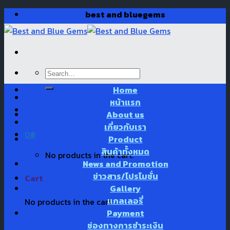
Skip
best and bluegems
to
content
Search
for:
Home
หน้าแรก
About us
เกี่ยวกับเรา
0
฿
Product
สินค้าทั้งหมด
No products in the cart.
News and Promotion
ข่าวสาร/โปรโมชั่น
Cart
Gallery
แกลเลอรี่
No products in the cart.
Payment
ช่องทางการชำระเงิน