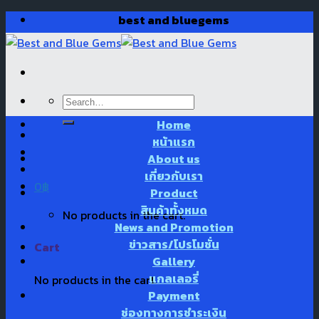
Skip
best and bluegems
to
content
Search
for:
Home
หน้าแรก
About us
เกี่ยวกับเรา
0
฿
Product
สินค้าทั้งหมด
No products in the cart.
News and Promotion
ข่าวสาร/โปรโมชั่น
Cart
Gallery
แกลเลอรี่
No products in the cart.
Payment
ช่องทางการชำระเงิน