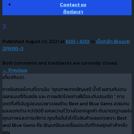
Contact us
ติดต่อเรา
3
Published
August 24, 2021
at
600 × 600
in
เข็มกลัด Brooch
2PN193-3
Both comments and trackbacks are currently closed.
←
Previous
เกี่ยวกับเรา
การรังสรรค์งานที่เราเน้น “คุณภาพจากอัญมณี น้ำดี ผสานกับงาน
ออกแบบที่ทันสมัย และ การผลิตโดยช่างฝีมือระดับประณีต “ การ
เซตติ้งที่เน้นรูปแบบเฉพาะของร้าน Best and Blue Gems สวยงาม
และแตกต่าง กว่า50ปี แห่งความไว้วางใจจากลูกค้า กับมาตรฐานแห่ง
คุณภาพและการบริการ คุณจึงมั่นใจได้ในสินค้าของเราเพราะ Best
and Blue Gems คือ อัญมณีและเครื่องประดับที่ทรงคุณค่าสำหรับ
คุณ