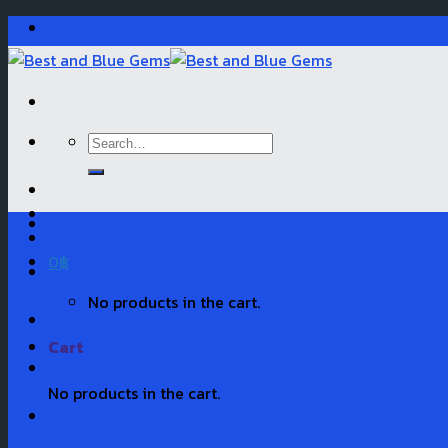
Skip
to
content
Search
for:
0
฿
No products in the cart.
Cart
No products in the cart.