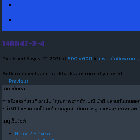
14RN47-3-4
Published
August 21, 2021
at
600 × 600
in
แหวนทับทิมพยานาค
Both comments and trackbacks are currently closed.
←
Previous
เกี่ยวกับเรา
การรังสรรค์งานที่เราเน้น “คุณภาพจากอัญมณี น้ำดี ผสานกับงานออ
กว่า50ปี แห่งความไว้วางใจจากลูกค้า กับมาตรฐานแห่งคุณภาพและการ
เมนูเว็บไซต์
Home / หน้าแรก